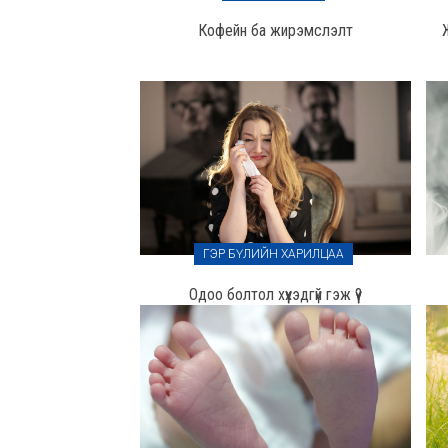
Кофейн ба жирэмслэлт
ГЭР БҮЛИЙН ХАРИЛЦАА
Одоо болтол хүүхэдгүй гэж үү?