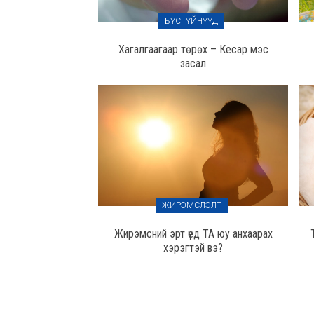
БҮСГҮЙЧҮҮД
Хагалгаагаар төрөх – Кесар мэс
засал
ЖИРЭМСЛЭЛТ
Жирэмсний эрт үед ТА юу анхаарах
хэрэгтэй вэ?