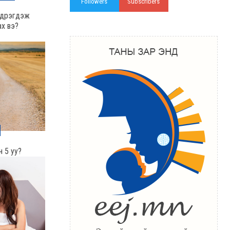
Followers
Subscribers
эдрэгдэж
ах вэ?
н 5 уу?