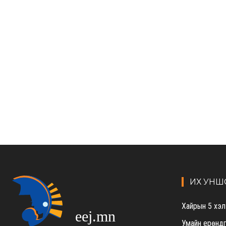
ИХ УНШ
Хайрын 5 хэл 
eej.mn
Умайн ерөндг