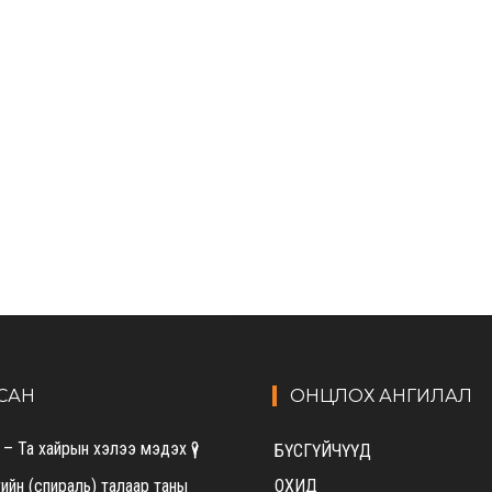
САН
ОНЦЛОХ АНГИЛАЛ
– Та хайрын хэлээ мэдэх үү?
БҮСГҮЙЧҮҮД
ийн (спираль) талаар таны
ОХИД