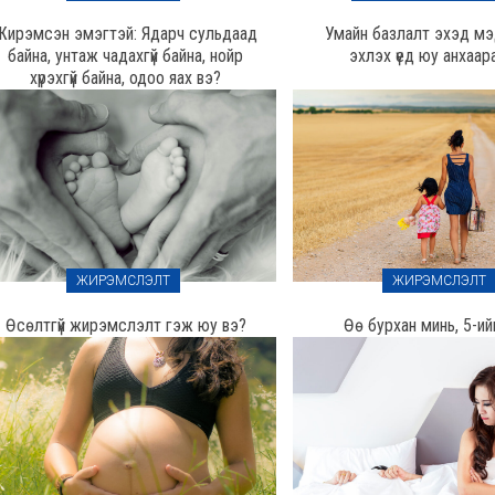
Жирэмсэн эмэгтэй: Ядарч сульдаад
Умайн базлалт эхэд м
байна, унтаж чадахгүй байна, нойр
эхлэх үед юу анхаар
хүрэхгүй байна, одоо яах вэ?
ЖИРЭМСЛЭЛТ
ЖИРЭМСЛЭЛТ
Өсөлтгүй жирэмслэлт гэж юу вэ?
Өө бурхан минь, 5-ий