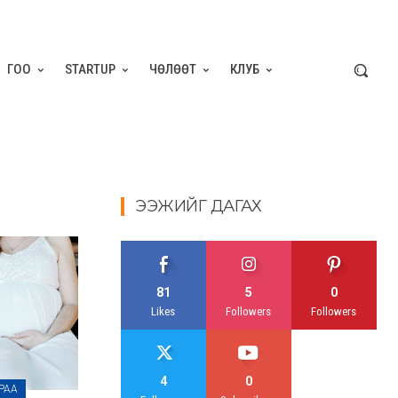
ГОО
STARTUP
ЧӨЛӨӨТ
КЛУБ
ЭЭЖИЙГ ДАГАХ
81
5
0
Likes
Followers
Followers
4
0
АРАА