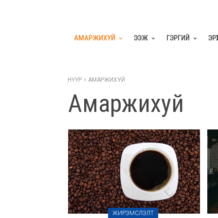
АМАРЖИХУЙ
ЭЭЖ
ГЭРГИЙ
ЭР
НҮҮР
АМАРЖИХУЙ
Амаржихуй
ЖИРЭМСЛЭЛТ