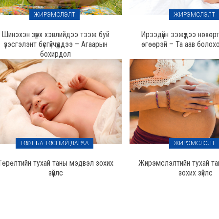
ЖИРЭМСЛЭЛТ
ЖИРЭМСЛЭЛТ
Шинэхэн зүрх хэвлийдээ тээж буй
Ирээдүйн ээжүүдээ нөхө
үзэсгэлэнт бүсгүйчүүддээ – Агаарын
өгөөрэй – Та аав болоход
бохирдол
ТӨРӨЛТ БА ТӨРСНИЙ ДАРАА
ЖИРЭМСЛЭЛТ
Төрөлтийн тухай таны мэдвэл зохих
Жирэмслэлтийн тухай т
зүйлс
зохих зүйлс