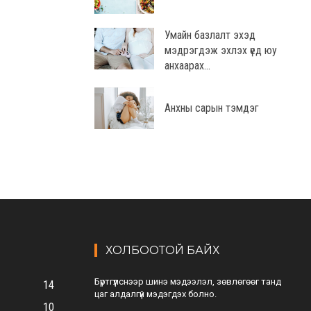
Умайн базлалт эхэд
мэдрэгдэж эхлэх үед юу
анхаарах...
Анхны сарын тэмдэг
ХОЛБООТОЙ БАЙХ
Бүртгүүлснээр шинэ мэдээлэл, зөвлөгөөг танд
14
цаг алдалгүй мэдэгдэх болно.
10