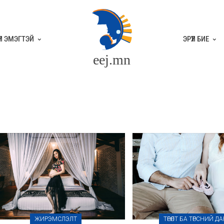
ҮҮЛ ЭМЭГТЭЙ
ЭРҮҮЛ БИЕ
eej.mn
ЖИРЭМСЛЭЛТ
ТӨРӨЛТ БА ТӨРСНИЙ Д