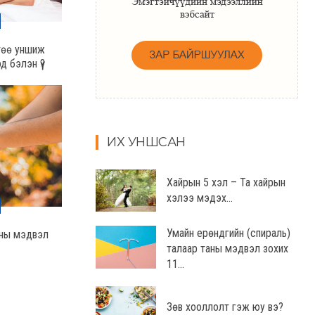
ртөө уншиж
 бэлэн үү?
ИХ УНШСАН
Хайрын 5 хэл – Та хайрын
хэлээ мэдэх...
Умайн ерөндгийн (спираль)
аны мэдвэл
талаар таны мэдвэл зохих
11...
Зөв хооллолт гэж юу вэ?