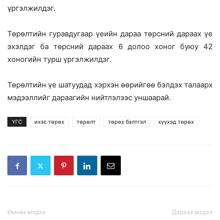
үргэлжилдэг.
Төрөлтийн гуравдугаар үеийн дараа төрсний дараах үе
эхэлдэг ба төрсний дараах 6 долоо хоног буюу 42
хоногийн турш үргэлжилдэг.
Төрөлтийн үе шатуудад хэрхэн өөрийгөө бэлдэх талаарх
мэдээллийг дараагийн нийтлэлээс уншаарай.
ҮГС
ихэс төрөх
төрөлт
төрөх бэлтгэл
хүүхэд төрөх
Өмнөх мэдээ
Дараах мэдээ