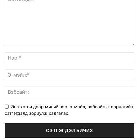
Энэ хөтөч дээр миний нэр, э-мэйл, вэбсайтыг дараагийн
сэтгэгдэлд зориулж хадгалах.