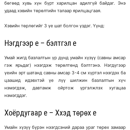
бөгөөд хувь хүн бүрт харилцан адилгүй байдаг. Энэ
удаад хэвийн төрөлтийн талаар ярилцацгаая.
Хэвийн төрлөгийг 3 үе шат болгон үздэг. Үүнд:
Нэгдүгээр үе – бэлтгэл үе
Умай жигд базлалтын үр дүнд умайн хүзүү (савны амсар
гэж ярьдаг) нээгдэж төрөлтөнд бэлтгэнэ. Нэгдүгээр
үеийн эрт шатанд савны амсар 3-4 см хүртэл нээгдэх ба
цаашид идэвхтэй үе лүү шилжин базлалтын хүч
нэмэгдэж, давтамж ойртож үргэлжлэх хугацаа
нэмэгддэг.
Хоёрдугаар үе – Хүүхэд төрөх үе
Умайн хүзүү бүрэн нээгдсэний дараа ураг төрөх замаар