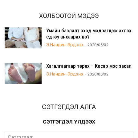
ХОЛБООТОЙ МЭДЭЭ
Умайн базлалт эхэд мэдрэгдэж эхлэх
үед юу анхаарах вэ?
Э.Нандин-Эрдэнэ
-
2020/06/02
Хагалгаагаар төрөх – Кесар мэс засал
Э.Нандин-Эрдэнэ
-
2020/06/02
СЭТГЭГДЭЛ АЛГА
СЭТГЭГДЭЛ ҮЛДЭЭХ