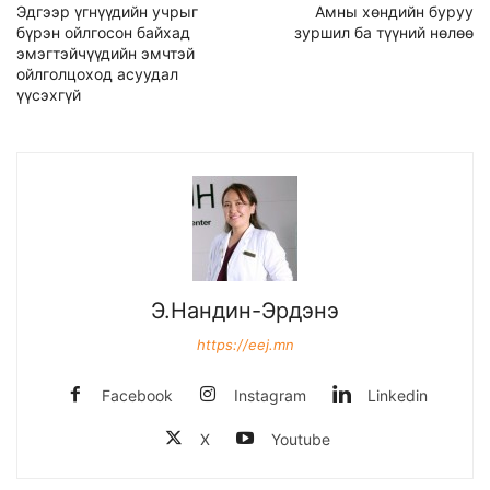
Эдгээр үгнүүдийн учрыг
Амны хөндийн буруу
бүрэн ойлгосон байхад
зуршил ба түүний нөлөө
эмэгтэйчүүдийн эмчтэй
ойлголцоход асуудал
үүсэхгүй
Э.Нандин-Эрдэнэ
https://eej.mn
Facebook
Instagram
Linkedin
X
Youtube