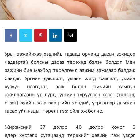
Ураг ээжийнхээ хэвлийд гадаад орчинд дасан зохицох
чадвартай болсны дараа төрөхөд бэлэн болдог. Мөн
ээжийн бие махбод төрөлтөнд аажим аажмаар бэлдэж
байдаг. Ургийн давшилт, умайн жигд базлалт, умайн
хүзүүн нээгдэлт, ээж болон эмчийн хамтын
ажиллагааны үр дүрд ургийн түрүүлсэн хэсэг (толгой,
өгзөг) эхийн бага аарцгийн хөндий, үтрээгээр дамжин
гарах үйл явцыг төрөлт гэж ойлгож болно.
Жирэмсний 37 долоо 40 долоо хоног 6
өдөр хүртэлх хугацаанд төрөхийг хэвийн гэж үздэг