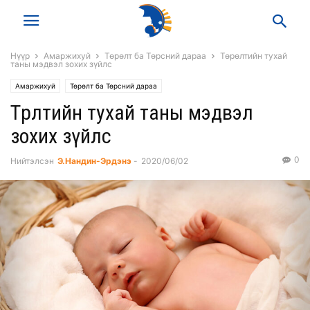
Нүүр
Амаржихуй
Төрөлт ба Төрсний дараа
Төрөлтийн тухай
таны мэдвэл зохих зүйлс
Амаржихуй
Төрөлт ба Төрсний дараа
Төрөлтийн тухай таны мэдвэл
зохих зүйлс
0
Нийтэлсэн
Э.Нандин-Эрдэнэ
-
2020/06/02