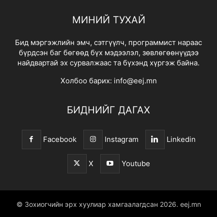
МИНИЙ ТУХАЙ
Бид мэргэжлийн эмч, сэтгүүлч, программист нараас
бүрдсэн баг бөгөөд бүх мэдээлэл, зөвлөгөөнүүдээ
найдвартай эх сурвалжаас та бүхэнд хүргэж байна.
Холбоо барих:
info@eej.mn
БИДНИЙГ ДАГАХ
Facebook
Instagram
Linkedin
X
Youtube
© Зохиогчийн эрх хуулиар хамгаалагдсан 2026.
eej.mn