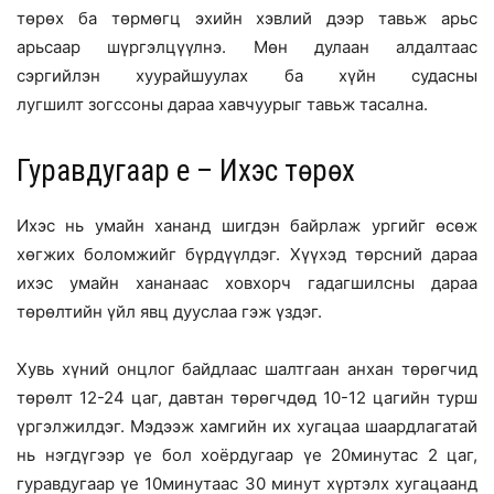
төрөх ба төрмөгц эхийн хэвлий дээр тавьж арьс
арьсаар шүргэлцүүлнэ. Мөн дулаан алдалтаас
сэргийлэн хуурайшуулах ба хүйн судасны
лугшилт зогссоны дараа хавчуурыг тавьж тасална.
Гуравдугаар үе – Ихэс төрөх
Ихэс нь умайн хананд шигдэн байрлаж ургийг өсөж
хөгжих боломжийг бүрдүүлдэг. Хүүхэд төрсний дараа
ихэс умайн хананаас ховхорч гадагшилсны дараа
төрөлтийн үйл явц дууслаа гэж үздэг.
Хувь хүний онцлог байдлаас шалтгаан анхан төрөгчид
төрөлт 12-24 цаг, давтан төрөгчдөд 10-12 цагийн турш
үргэлжилдэг. Мэдээж хамгийн их хугацаа шаардлагатай
нь нэгдүгээр үе бол хоёрдугаар үе 20минутас 2 цаг,
гуравдугаар үе 10минутаас 30 минут хүртэлх хугацаанд