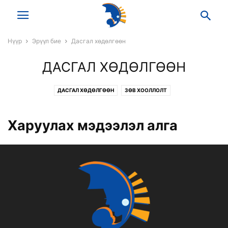
Нүүр
Эрүүл бие
Дасгал хөдөлгөөн
ДАСГАЛ ХӨДӨЛГӨӨН
ДАСГАЛ ХӨДӨЛГӨӨН
ЗӨВ ХООЛЛОЛТ
Харуулах мэдээлэл алга