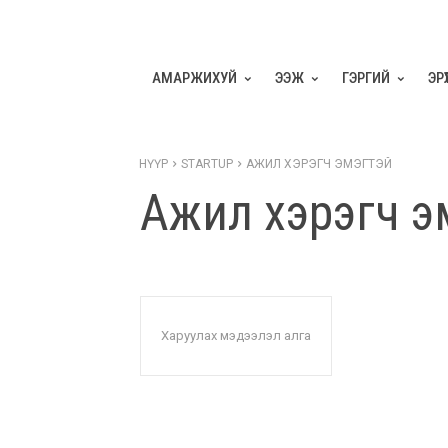
АМАРЖИХУЙ
ЭЭЖ
ГЭРГИЙ
ЭР
НҮҮР
STARTUP
АЖИЛ ХЭРЭГЧ ЭМЭГТЭЙ
Ажил хэрэгч э
Харуулах мэдээлэл алга