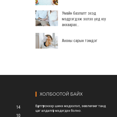
Умайн базлалт эхэд
мэдрэгдэж эхлэх үед юу
анхаарах...
Анхны сарын тэмдэг
ХОЛБООТОЙ БАЙХ
Бүртгүүлснээр шинэ мэдээлэл, зөвлөгөөг танд
14
цаг алдалгүй мэдэгдэх болно.
10