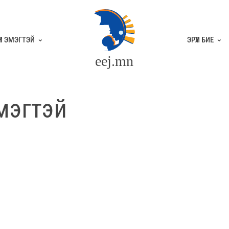
ҮҮЛ ЭМЭГТЭЙ
ЭРҮҮЛ БИЕ
eej.mn
мэгтэй