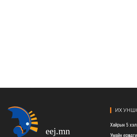
ИХ УНШ
Хайрын 5 хэл
eej.mn
Умайн ерөндг