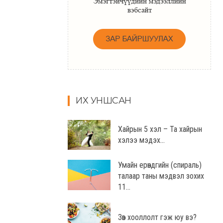
ИХ УНШСАН
Хайрын 5 хэл – Та хайрын
хэлээ мэдэх...
Умайн ерөндгийн (спираль)
талаар таны мэдвэл зохих
11...
Зөв хооллолт гэж юу вэ?