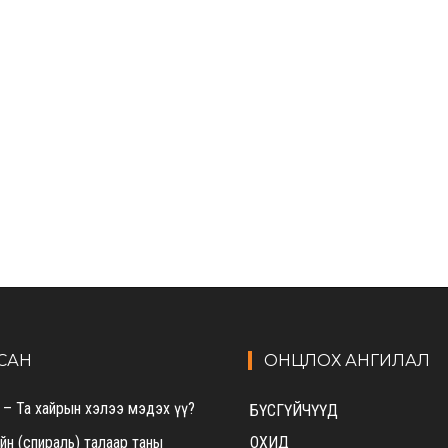
САН
ОНЦЛОХ АНГИЛАЛ
 – Та хайрын хэлээ мэдэх үү?
БҮСГҮЙЧҮҮД
ийн (спираль) талаар таны
ОХИД