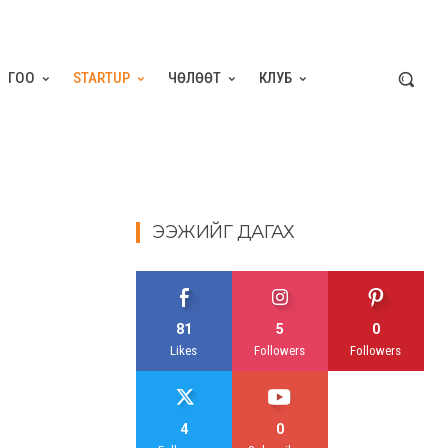
ГОО
STARTUP
ЧӨЛӨӨТ
КЛУБ
ЭЭЖИЙГ ДАГАХ
81
5
0
Likes
Followers
Followers
4
0