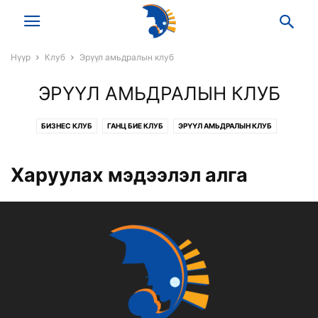
Нүүр
Клуб
Эрүүл амьдралын клуб
ЭРҮҮЛ АМЬДРАЛЫН КЛУБ
БИЗНЕС КЛУБ
ГАНЦ БИЕ КЛУБ
ЭРҮҮЛ АМЬДРАЛЫН КЛУБ
ЭЭЖҮҮДИЙН КЛУБ
Харуулах мэдээлэл алга