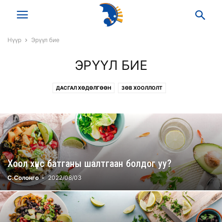
Нүүр
Эрүүл бие
ЭРҮҮЛ БИЕ
ДАСГАЛ ХӨДӨЛГӨӨН
ЗӨВ ХООЛЛОЛТ
Хоол хүнс батганы шалтгаан болдог уу?
С.Солонго
-
2022/08/03