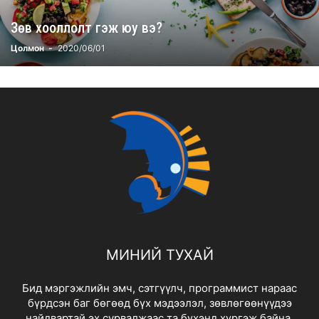
Зөв хооллолт гэж юу вэ?
Цолмон
-
2020/06/01
МИНИЙ ТУХАЙ
Бид мэргэжлийн эмч, сэтгүүлч, программист нараас
бүрдсэн баг бөгөөд бүх мэдээлэл, зөвлөгөөнүүдээ
найдвартай эх сурвалжаас та бүхэнд хүргэж байна.