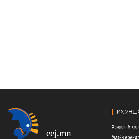
ИХ УНШ
Хайрын 5 хэл
eej.mn
Умайн ерөндг