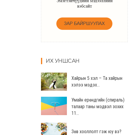
ИХ УНШСАН
Хайрын 5 хэл – Та хайрын
хэлээ мэдэх...
Умайн ерөндгийн (спираль)
талаар таны мэдвэл зохих
11...
Зөв хооллолт гэж юу вэ?