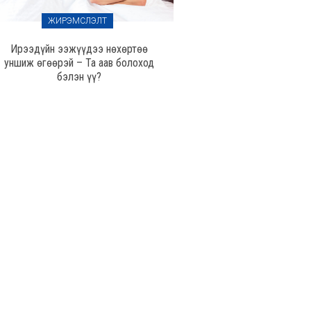
ЖИРЭМСЛЭЛТ
Ирээдүйн ээжүүдээ нөхөртөө
уншиж өгөөрэй – Та аав болоход
бэлэн үү?