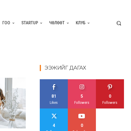
ГОО
STARTUP
ЧӨЛӨӨТ
КЛУБ
ЭЭЖИЙГ ДАГАХ
81
5
0
Likes
Followers
Followers
4
0