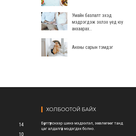
Умайн базлалт эхэд
мэдрэгдэж эхлэх үед юу
анхаарах...
Анхны сарын тэмдэг
ХОЛБООТОЙ БАЙХ
Бүртгүүлснээр шинэ мэдээлэл, зөвлөгөөг танд
14
цаг алдалгүй мэдэгдэх болно.
10