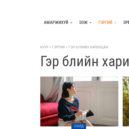
АМАРЖИХУЙ
ЭЭЖ
ГЭРГИЙ
ЭР
НҮҮР
ГЭРГИЙ
ГЭР БҮЛИЙН ХАРИЛЦАА
Гэр бүлийн хар
ОХИД