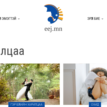
ҮҮЛ ЭМЭГТЭЙ
ЭРҮҮЛ БИЕ
eej.mn
илцаа
ГЭР БҮЛИЙН ХАРИЛЦАА
ОХИД