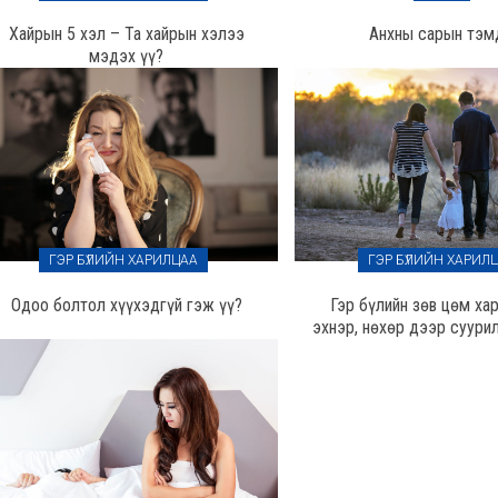
Хайрын 5 хэл – Та хайрын хэлээ
Анхны сарын тэм
мэдэх үү?
ГЭР БҮЛИЙН ХАРИЛЦАА
ГЭР БҮЛИЙН ХАРИЛ
Одоо болтол хүүхэдгүй гэж үү?
Гэр бүлийн зөв цөм ха
эхнэр, нөхөр дээр суури