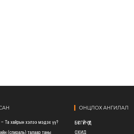
САН
ОНЦЛОХ АНГИЛАЛ
 – Та хайрын хэлээ мэдэх үү?
БҮСГҮЙЧҮҮД
ийн (спираль) талаар таны
ОХИД