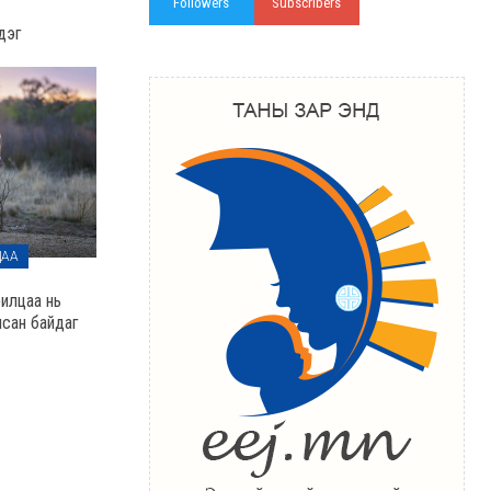
Followers
Subscribers
дэг
ЦАА
рилцаа нь
лсан байдаг