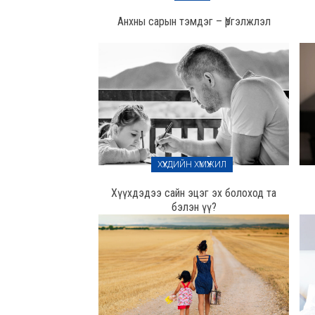
Анхны сарын тэмдэг – Үргэлжлэл
ХҮҮХДИЙН ХҮМҮҮЖИЛ
Хүүхдэдээ сайн эцэг эх болоход та
бэлэн үү?