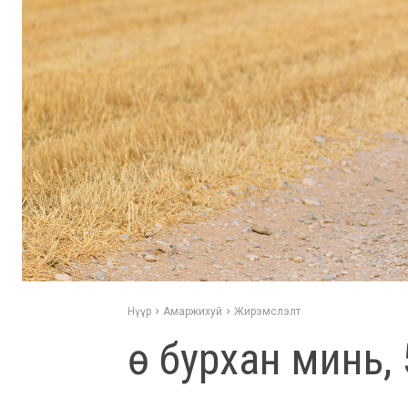
Нүүр
Амаржихуй
Жирэмслэлт
Өө бурхан минь, 