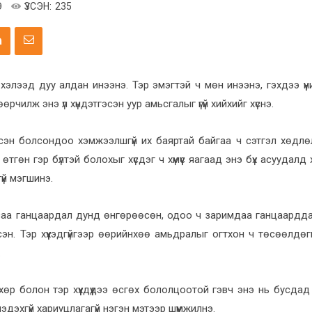
Э
ҮЗСЭН:
235
эж хэлээд дуу алдан инээнэ. Тэр эмэгтэй ч мөн инээнэ, гэхдээ үүни
рчилж энэ үл хүндэтгэсэн уур амьсгалыг үгүй хийхийг хүснэ.
сэн болсондоо хэмжээлшгүй их баяртай байгаа ч сэтгэл хөдл
 өтгөн гэр бүлтэй болохыг хүсдэг ч хүмүүс яагаад энэ бүх асуудал
үй мэгшинэ.
насаа ганцаардал дунд өнгөрөөсөн, одоо ч заримдаа ганцаарддаг.
ссэн. Тэр хүүхэдгүйгээр өөрийнхөө амьдралыг огтхон ч төсөөлдөггүй
.
нөхөр болон тэр хүүхдүүдээ өсгөх бололцоотой гэвч энэ нь бусдад 
 мэдэхгүй хариуцлагагүй нэгэн мэтээр шүүмжилнэ.