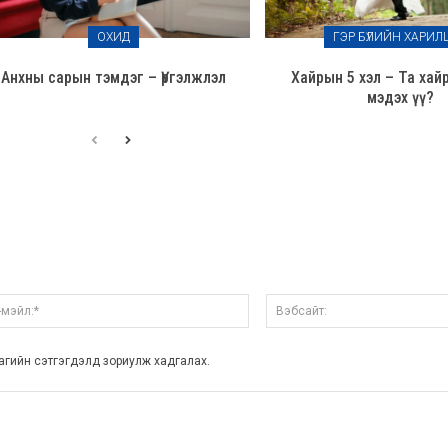
ОХИД
ГЭР БҮЛИЙН ХАРИЛ
Анхны сарын тэмдэг – Үргэлжлэл
Хайрын 5 хэл – Та хай
мэдэх үү?
Э-
мэйл:*
аагийн сэтгэгдэлд зориулж хадгалах.