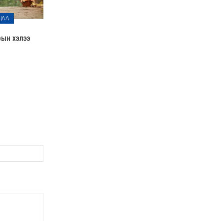
ЦАА
рын хэлээ
Вэбсайт: