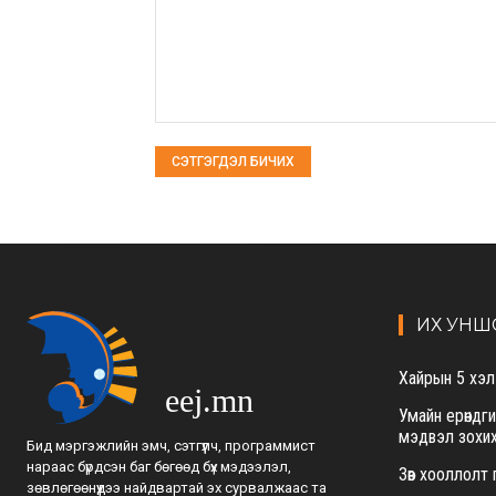
Сэтгэгдэл:
ИХ УНШ
Хайрын 5 хэл
eej.mn
Умайн ерөндг
мэдвэл зохих
Бид мэргэжлийн эмч, сэтгүүлч, программист
нараас бүрдсэн баг бөгөөд бүх мэдээлэл,
Зөв хооллолт
зөвлөгөөнүүдээ найдвартай эх сурвалжаас та