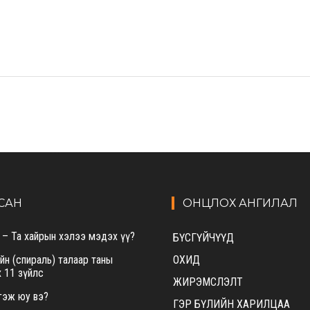
САН
ОНЦЛОХ АНГИЛАЛ
 – Та хайрын хэлээ мэдэх үү?
БҮСГҮЙЧҮҮД
ийн (спираль) талаар таны
ОХИД
 11 зүйлс
ЖИРЭМСЛЭЛТ
 гэж юу вэ?
ГЭР БҮЛИЙН ХАРИЛЦАА