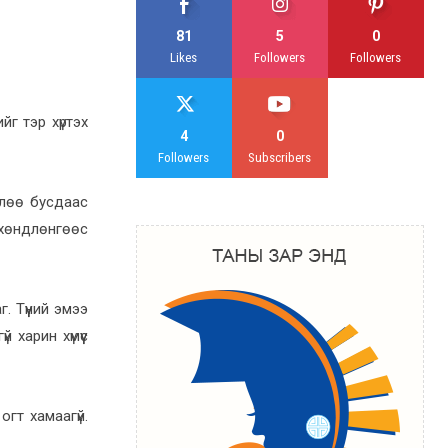
81
5
0
Likes
Followers
Followers
йг тэр хүртэх
4
0
Followers
Subscribers
өлөө бусдаас
д хөндлөнгөөс
 Түүний эмээ
 харин хүмүүс
огт хамаагүй.