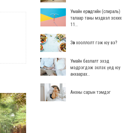
Умайн ерөндгийн (спираль)
талаар таны мэдвэл зохих
11...
Зөв хооллолт гэж юу вэ?
Умайн базлалт эхэд
мэдрэгдэж эхлэх үед юу
анхаарах...
Анхны сарын тэмдэг