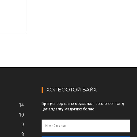
ХОЛБООТОЙ БАЙХ
Бүртгүүлснээр шинэ мэдээлэл, зөвлөгөөг танд
14
цаг алдалгүй мэдэгдэх болно.
10
9
8