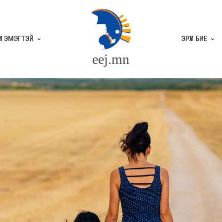
ҮҮЛ ЭМЭГТЭЙ
ЭРҮҮЛ БИЕ
eej.mn