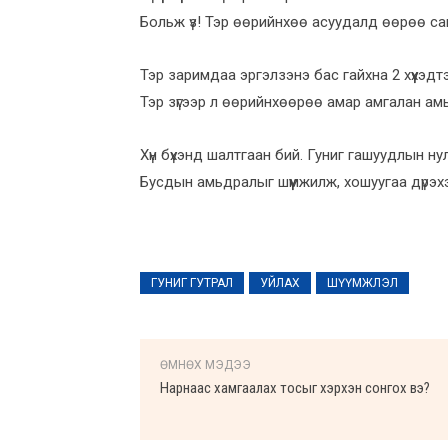
Больж үз! Тэр өөрийнхөө асуудалд өөрөө са
Тэр заримдаа эргэлзэнэ бас гайхна 2 хүүхэдтэ
Тэр зүгээр л өөрийнхөөрөө амар амгалан амь
Хүн бүхэнд шалтгаан бий. Гуниг гашуудлын 
Бусдын амьдралыг шүүмжилж, хошуугаа дүрэх
ГУНИГ ГУТРАЛ
УЙЛАХ
ШҮҮМЖЛЭЛ
ӨМНӨХ МЭДЭЭ
Нарнаас хамгаалах тосыг хэрхэн сонгох вэ?