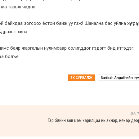
наа тавьж чадна.
й байхдаа зогсоох ёстой байж уу гэж! Шанална бас уйлна хүмүүс үнэх
драхыг хүснэ.
нулимс баяр жаргалын нулимсаар солигддог гэдэгт бид итгэдэг.
ээ болъё.
ЭХ СУРВАЛЖ
Nadirah Angail-ийн өг
ДАР
Гэр бүлийн зөв цөм харилцаа нь эхнэр, нөхөр дээ