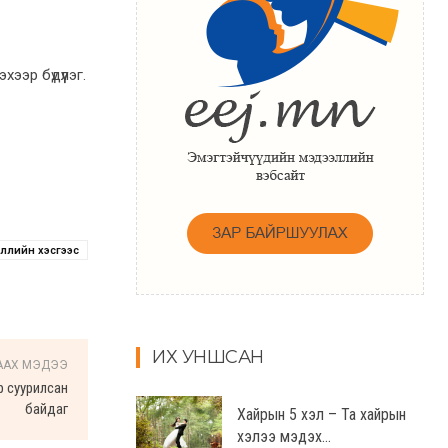
ээр бүдүүлэг.
үүллийн хэсгээс
ИХ УНШСАН
ААХ МЭДЭЭ
р суурилсан
байдаг
Хайрын 5 хэл – Та хайрын
хэлээ мэдэх...