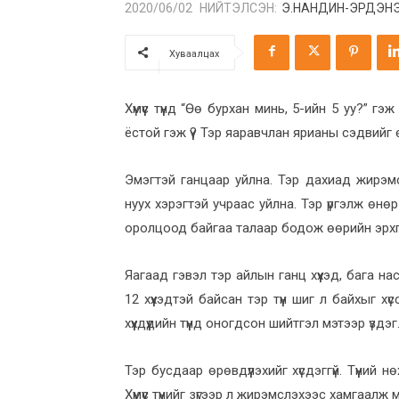
НИЙТЭЛСЭН:
Э.НАНДИН-ЭРДЭН
2020/06/02
Хуваалцах
Хүмүүс түүнд “Өө бурхан минь, 5-ийн 5 уу?” г
ёстой гэж үү? Тэр яаравчлан ярианы сэдвийг өө
Эмэгтэй ганцаар уйлна. Тэр дахиад жирэм
нуух хэрэгтэй учраас уйлна. Тэр үргэлж өнөр
оролцоод байгаа талаар бодож өөрийн эрхг
Яагаад гэвэл тэр айлын ганц хүүхэд, бага 
12 хүүхэдтэй байсан тэр түүн шиг л байхыг хү
хүүхдүүдийн түүнд оногдсон шийтгэл мэтээр үздэг
Тэр бусдаар өрөвдүүлэхийг хүсдэггүй. Түүний 
Хүмүүс түүнийг зүгээр л жирэмслэхээс хамгаалж