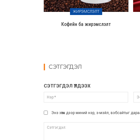
ЖИРЭМСЛЭЛТ
Кофейн ба жирэмслэлт
СЭТГЭГДЭЛ
СЭТГЭГДЭЛ ҮЛДЭЭХ
Нэр:*
Энэ хөтөч дээр миний нэр, э-мэйл, вэбсайтыг дар