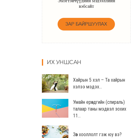
ИХ УНШСАН
Хайрын 5 хэл – Та хайрын
хэлээ мэдэх...
Умайн ерөндгийн (спираль)
талаар таны мэдвэл зохих
11...
Зөв хооллолт гэж юу вэ?