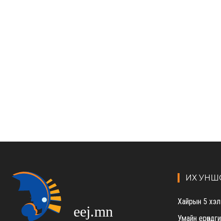
ИХ УНШ
Хайрын 5 хэл
eej.mn
Умайн ерөндг