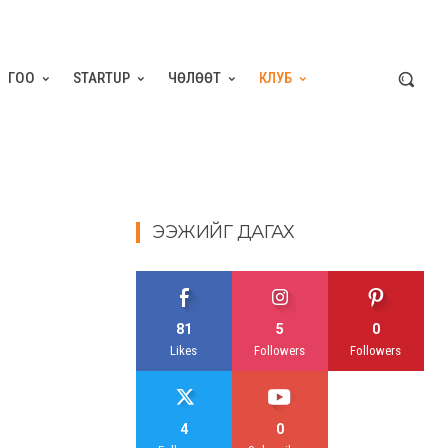
ГОО
STARTUP
ЧӨЛӨӨТ
КЛУБ
ЭЭЖИЙГ ДАГАХ
81
5
0
Likes
Followers
Followers
4
0