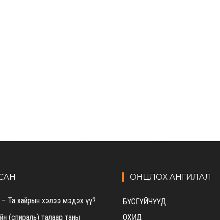
САН
ОНЦЛОХ АНГИЛАЛ
 – Та хайрын хэлээ мэдэх үү?
БҮСГҮЙЧҮҮД
ийн (спираль) талаар таны
ОХИД