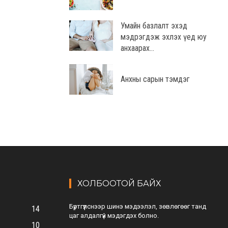
Умайн базлалт эхэд
мэдрэгдэж эхлэх үед юу
анхаарах...
Анхны сарын тэмдэг
ХОЛБООТОЙ БАЙХ
Бүртгүүлснээр шинэ мэдээлэл, зөвлөгөөг танд
14
цаг алдалгүй мэдэгдэх болно.
10