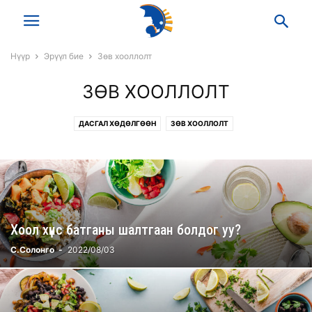
Нүүр
Эрүүл бие
Зөв хооллолт
ЗӨВ ХООЛЛОЛТ
ДАСГАЛ ХӨДӨЛГӨӨН
ЗӨВ ХООЛЛОЛТ
Хоол хүнс батганы шалтгаан болдог уу?
С.Солонго
-
2022/08/03