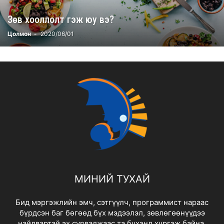
Зөв хооллолт гэж юу вэ?
Цолмон
-
2020/06/01
МИНИЙ ТУХАЙ
Бид мэргэжлийн эмч, сэтгүүлч, программист нараас
бүрдсэн баг бөгөөд бүх мэдээлэл, зөвлөгөөнүүдээ
найдвартай эх сурвалжаас та бүхэнд хүргэж байна.