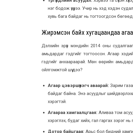
Үргүйдлийн асуудал:
Хэрвээ та бүхэн хү
нэг бодож үзүүрээ. Учир нь хэд хэдэн суд
хувь бага байдаг нь тогтоогдсон бөгөөд э
Жирэмсэн байх хугацаандаа агаа
Дэлхийн эрүүл мэндийн 2014 оны судалгаа
амьдардаг гэдгийг тогтоосон. Агаар хэдий
гэдгийг анхаараарай. Мөн өөрийн амьдард
ойлгомжтой шүү дээ?
Агаар цэвэршүүлэгч аваарай:
Зарим газа
байдаг байна. Энэ асуудлыг шийдвэрлэхи
хэрэгтэй.
Агаараа хамгаалцгаая:
Аливаа том асууд
хэрэглэх, будаг хийх, гал гаргах зэрэг 
Дотор байцгаая:
Арьс бол бидний хамги