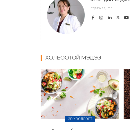
https://eej.mn
ХОЛБООТОЙ МЭДЭЭ
ЗӨВ ХООЛЛОЛТ