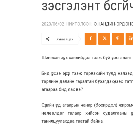
үзэсгэлэнт бүсг
НИЙТЭЛСЭН:
Э.НАНДИН-ЭРДЭН
2020/06/02
Хуваалцах
Шинэхэн зүрх хэвлийдээ тээж буй үзэсгэлэнт б
Бид үрсээ эрүүл тээж төрүүлэхийн тулд нэл
төрлийн далайн гаралтай бүтээгдэхүүнээс тат
агаараа бид яах вэ?
Сүүлийн үед агаарын чанар (бохирдол) жирэ
нөлөөлдөг талаар хийсэн судалгааны ү
танилцуулахдаа таатай байна.