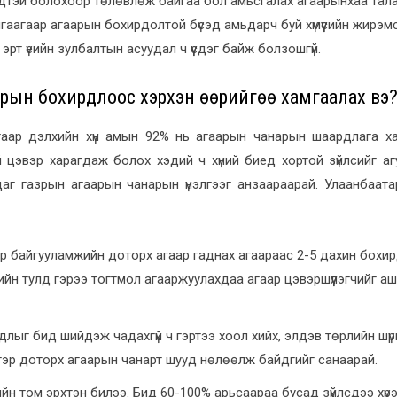
үхэдтэй болохоор төлөвлөж байгаа бол амьсгалах агаарынхаа тал
алгаагаар агаарын бохирдолтой бүсэд амьдарч буй хүмүүсийн жирэ
рт үеийн зулбалтын асуудал ч үүсдэг байж болзошгүй.
рын бохирдлоос хэрхэн өөрийгөө хамгаалах вэ
гаар дэлхийн хүн амын 92% нь агаарын чанарын шаардлага хан
 цэвэр харагдаж болох хэдий ч хүний биед хортой зүйлсийг а
аг газрын агаарын чанарын үнэлгээг анзаараарай. Улаанбаат
р байгууламжийн доторх агаар гаднах агаараас 2-5 дахин бохи
йн тулд гэрээ тогтмол агааржуулахдаа агаар цэвэршүүлэгчийг аш
лыг бид шийдэж чадахгүй ч гэртээ хоол хийх, элдэв төрлийн шү
нь гэр доторх агаарын чанарт шууд нөлөөлж байдгийг санаарай.
йн том эрхтэн билээ. Бид 60-100% арьсаараа бусад зүйлсдээ хүр