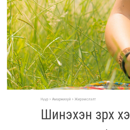
Нүүр
Амаржихуй
Жирэмслэлт
Шинэхэн зүрх х