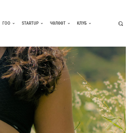
ГОО
STARTUP
ЧӨЛӨӨТ
КЛУБ