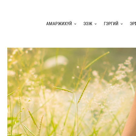
АМАРЖИХУЙ
ЭЭЖ
ГЭРГИЙ
ЭР