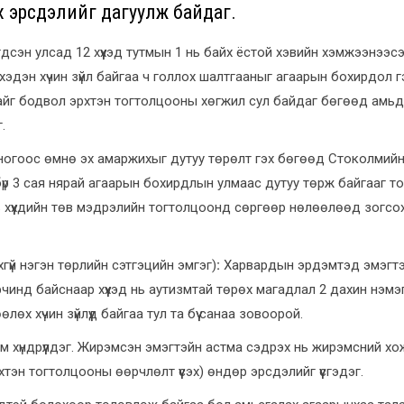
ах эрсдэлийг дагуулж байдаг.
сэн улсад 12 хүүхэд тутмын 1 нь байх ёстой хэвийн хэмжээнээсэ
хэдэн хүчин зүйл байгаа ч голлох шалтгааныг агаарын бохирдол гэ
райг бодвол эрхтэн тогтолцооны хөгжил сул байдаг бөгөөд амь
.
огоос өмнө эх амаржихыг дутуу төрөлт гэх бөгөөд Стоколмий
бүр 3 сая нярай агаарын бохирдлын улмаас дутуу төрж байгааг т
 хүүхдийн төв мэдрэлийн тогтолцоонд сөргөөр нөлөөлөөд зогсох
үй нэгэн төрлийн сэтгэцийн эмгэг)
:
Харвардын эрдэмтэд эмэгтэй
рчинд байснаар хүүхэд нь аутизмтай төрөх магадлал 2 дахин нэм
өх хүчин зүйлүүд байгаа тул та бүү санаа зовоорой.
 хүндрүүлдэг. Жирэмсэн эмэгтэйн астма сэдрэх нь жирэмсний хож
тэн тогтолцооны өөрчлөлт үүсэх) өндөр эрсдэлийг үүсгэдэг.