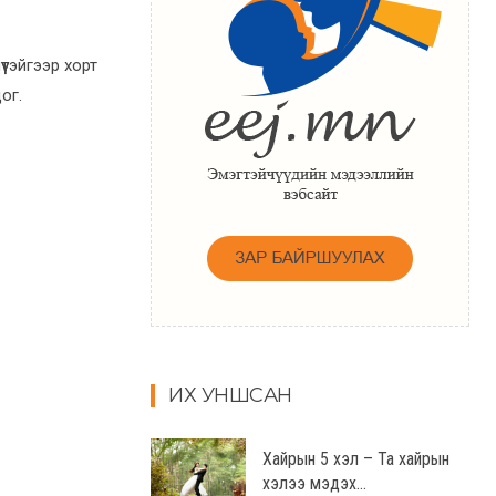
үтэйгээр хорт
ог.
ИХ УНШСАН
Хайрын 5 хэл – Та хайрын
хэлээ мэдэх...