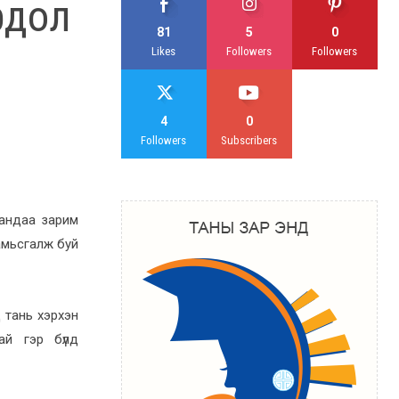
ирдол
81
5
0
Likes
Followers
Followers
4
0
Followers
Subscribers
аандаа зарим
 амьсгалж буй
 тань хэрхэн
ай гэр бүлд