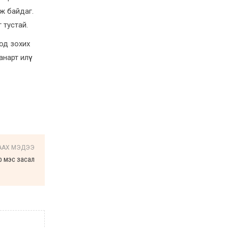
аж байдаг.
 тустай.
ход зохих
арт илүү
ААХ МЭДЭЭ
р мэс засал