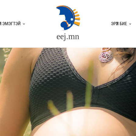
ҮҮЛ ЭМЭГТЭЙ
ЭРҮҮЛ БИЕ
eej.mn