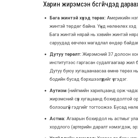
Харин жирэмсэн бүсгүйчүүдэд дара
Бага жинтэй хүүхэд төрөх:
Америкийн нэгд
жинтэй төрдөг байна. Үүнд нөлөөлөх хэд 
Бага жинтэй нярай нь хэвийн жинтэй ня
саруудад өвчлөх магадлал өндөр байдаг
Дутуу төрөлт:
Жирэмсний 37 долоон хон
институтээс гаргасан судалгаагаар жил 
Дутуу буюу хугацаанаасаа өмнө төрөх нь
бодийн бусад бэрхшээлүүдийг үүсгэдэг.
Аутизм
(нийгмийн харилцаанд орж чадахг
жирэмсний сүүл хугацаанд бохирдолтой о
болзошгүй гэдгийг тогтоожээ. Бусад нөлөөл
Астма:
Агаарын бохирдол нь астмыг улам
хордлого (артерийн даралт нэмэгдэж, эрх