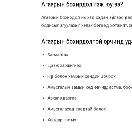
Агаарын бохирдол гэж юу вэ?
Агаарын бохирдол нь хэд хэдэн зүйлээс үүдэ
бодисыг агуулахыг хэлэх бөгөөд хотжилт, хи
Агаарын бохирдолтой орчинд уда
Ханиалгах
Цээж хэржигнэх
Нүд болон хамрын хөндий цочрох
Амьсгалын замын хүнд өвчнүүд: астма, бро
Архаг ядаргаа
Амьсгалахад саадтай болох
Хавдар гэх мэт