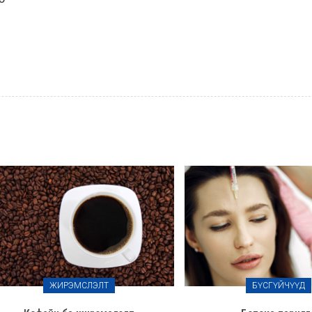
ЖИРЭМСЛЭЛТ
БҮСГҮЙЧҮҮД