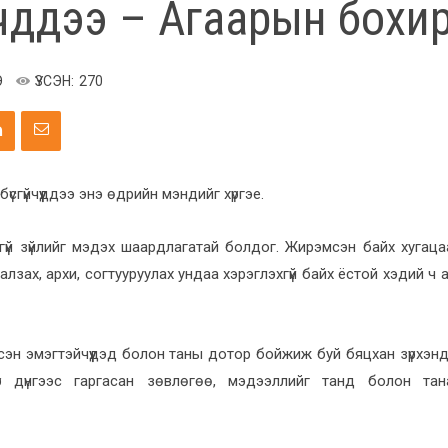
үйчүүддээ – Агаарын бох
Э
ҮЗСЭН:
270
үсгүйчүүддээ энэ өдрийн мэндийг хүргэе.
ээдгүй зүйлийг мэдэх шаардлагатай болдог. Жирэмсэн байх хугац
галзах, архи, согтууруулах ундаа хэрэглэхгүй байх ёстой хэдий ч
мсэн эмэгтэйчүүдэд болон таны дотор бойжиж буй бяцхан зүрхэнд
р дүнгээс гаргасан зөвлөгөө, мэдээллийг танд болон тан