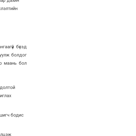
аар дахин
мслэлтийн
?
гаагүй бүсэд
гуулж болдог
ар маань бол
рдолтой
иглах
ршигч бодис
элцэж