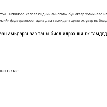
лтэй. Энгийнээр хэлбэл бидний амьсгалж буй агаар хэвийнээс илү
мийн үйлдвэрлэлээс гадна дам тамхидалт хүртэл эх үүсвэр нь болд
ан амьдарснаар таны биед илрэх шинж тэмдгүүд
нхит гэх мэт