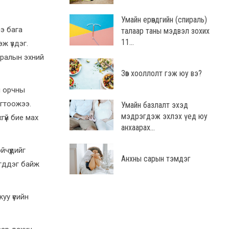
Умайн ерөндгийн (спираль)
э бага
талаар таны мэдвэл зохих
11...
ж үздэг.
дралын эхний
Зөв хооллолт гэж юу вэ?
н орчны
огтоожээ.
Умайн базлалт эхэд
мэдрэгдэж эхлэх үед юу
гүй бие мах
анхаарах...
чүүдийг
Анхны сарын тэмдэг
эгддэг байж
уу үеийн