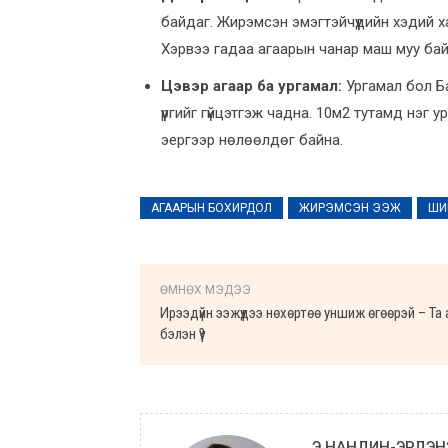
байдаг. Жирэмсэн эмэгтэйчүүдийн хэдий х
Хэрвээ гадаа агаарын чанар маш муу байва
Цэвэр агаар ба ургамал:
Ургамал бол Ба
үүргийг гүйцэтгэж чадна. 10м2 тутамд нэг
эергээр нөлөөлдөг байна.
АГААРЫН БОХИРДОЛ
ЖИРЭМСЭН ЭЭЖ
ШИ
ӨМНӨХ МЭДЭЭ
Ирээдүйн ээжүүдээ нөхөртөө уншиж өгөөрэй – Та
бэлэн үү?
Э.НАНДИН-ЭРДЭН