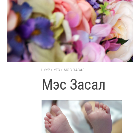
НҮҮР
ҮГС
МЭС ЗАСАЛ
Мэс Засал