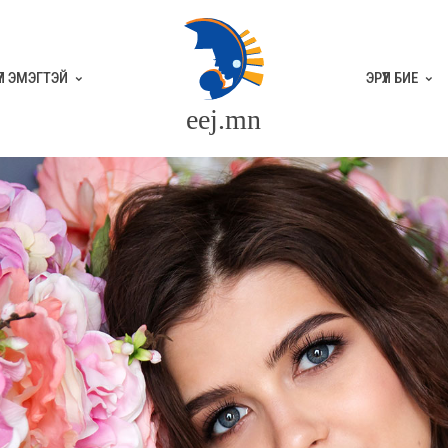
ҮҮЛ ЭМЭГТЭЙ
ЭРҮҮЛ БИЕ
eej.mn