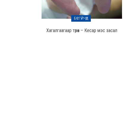
БҮСГҮЙЧҮҮД
Хагалгаагаар төрөх – Кесар мэс засал