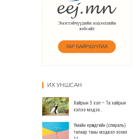
ИХ УНШСАН
Хайрын 5 хэл – Та хайрын
хэлээ мэдэх...
Умайн ерөндгийн (спираль)
талаар таны мэдвэл зохих
11...