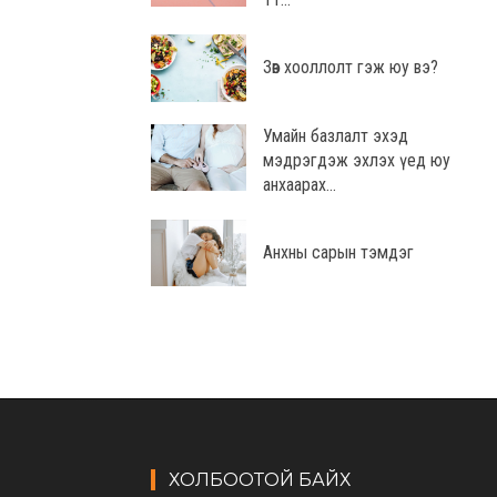
Зөв хооллолт гэж юу вэ?
Умайн базлалт эхэд
мэдрэгдэж эхлэх үед юу
анхаарах...
Анхны сарын тэмдэг
ХОЛБООТОЙ БАЙХ