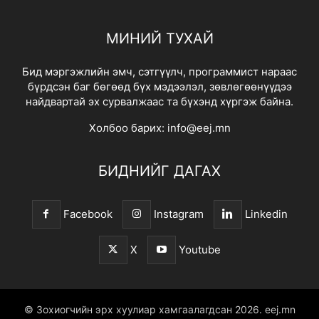
МИНИЙ ТУХАЙ
Бид мэргэжлийн эмч, сэтгүүлч, программист нараас
бүрдсэн баг бөгөөд бүх мэдээлэл, зөвлөгөөнүүдээ
найдвартай эх сурвалжаас та бүхэнд хүргэж байна.
Холбоо барих:
info@eej.mn
БИДНИЙГ ДАГАХ
Facebook
Instagram
Linkedin
X
Youtube
© Зохиогчийн эрх хуулиар хамгаалагдсан 2026.
eej.mn