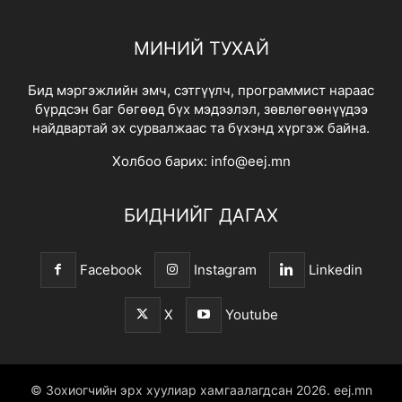
МИНИЙ ТУХАЙ
Бид мэргэжлийн эмч, сэтгүүлч, программист нараас
бүрдсэн баг бөгөөд бүх мэдээлэл, зөвлөгөөнүүдээ
найдвартай эх сурвалжаас та бүхэнд хүргэж байна.
Холбоо барих:
info@eej.mn
БИДНИЙГ ДАГАХ
Facebook
Instagram
Linkedin
X
Youtube
© Зохиогчийн эрх хуулиар хамгаалагдсан 2026.
eej.mn