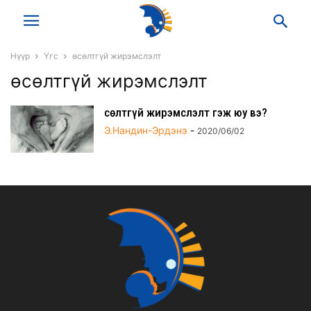
Нүүр
Үгс
өсөлтгүй жирэмслэлт
өсөлтгүй жирэмслэлт
Өсөлтгүй жирэмслэлт гэж юу вэ?
Э.Нандин-Эрдэнэ
-
2020/06/02