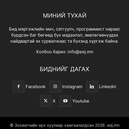
МИНИЙ ТУХАЙ
Бид мэргэжлийн эмч, сэтгүүлч, программист нараас
бүрдсэн баг бөгөөд бүх мэдээлэл, зөвлөгөөнүүдээ
найдвартай эх сурвалжаас та бүхэнд хүргэж байна.
Холбоо барих:
info@eej.mn
БИДНИЙГ ДАГАХ
Facebook
Instagram
Linkedin
X
Youtube
© Зохиогчийн эрх хуулиар хамгаалагдсан 2026.
eej.mn