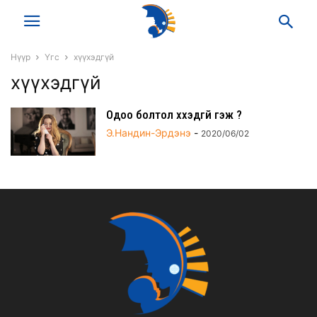
Нүүр
Үгс
хүүхэдгүй
хүүхэдгүй
Одоо болтол хүүхэдгүй гэж үү?
Э.Нандин-Эрдэнэ
-
2020/06/02