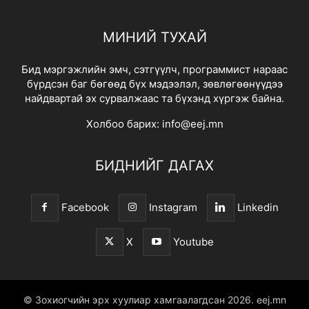
МИНИЙ ТУХАЙ
Бид мэргэжлийн эмч, сэтгүүлч, программист нараас
бүрдсэн баг бөгөөд бүх мэдээлэл, зөвлөгөөнүүдээ
найдвартай эх сурвалжаас та бүхэнд хүргэж байна.
Холбоо барих:
info@eej.mn
БИДНИЙГ ДАГАХ
Facebook
Instagram
Linkedin
X
Youtube
© Зохиогчийн эрх хуулиар хамгаалагдсан 2026.
eej.mn