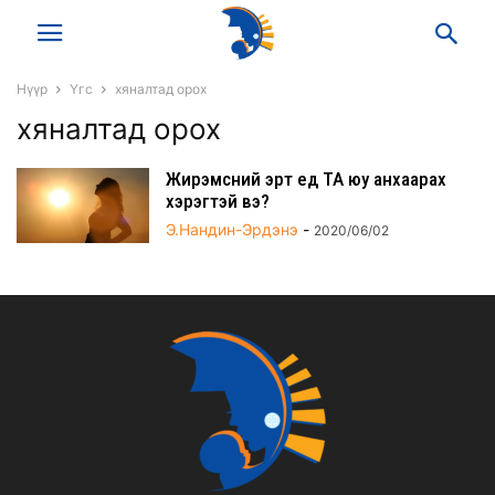
Нүүр
Үгс
хяналтад орох
хяналтад орох
Жирэмсний эрт үед ТА юу анхаарах
хэрэгтэй вэ?
Э.Нандин-Эрдэнэ
-
2020/06/02