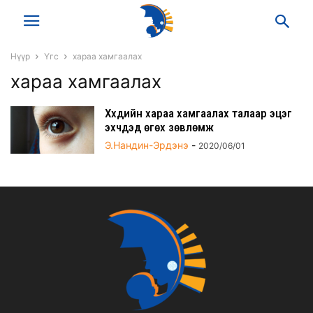
Нүүр
Үгс
хараа хамгаалах
хараа хамгаалах
Хүүхдийн хараа хамгаалах талаар эцэг
эхчүүдэд өгөх зөвлөмж
Э.Нандин-Эрдэнэ
-
2020/06/01