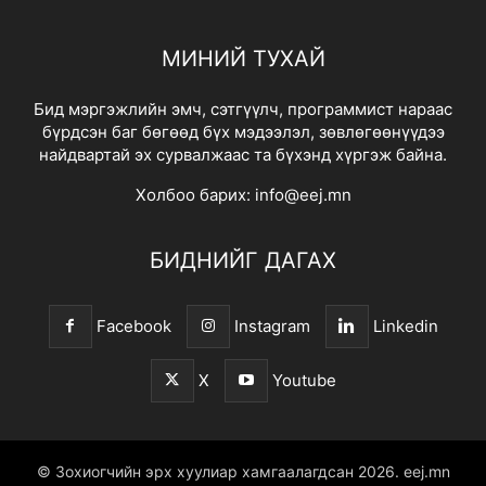
МИНИЙ ТУХАЙ
Бид мэргэжлийн эмч, сэтгүүлч, программист нараас
бүрдсэн баг бөгөөд бүх мэдээлэл, зөвлөгөөнүүдээ
найдвартай эх сурвалжаас та бүхэнд хүргэж байна.
Холбоо барих:
info@eej.mn
БИДНИЙГ ДАГАХ
Facebook
Instagram
Linkedin
X
Youtube
© Зохиогчийн эрх хуулиар хамгаалагдсан 2026.
eej.mn