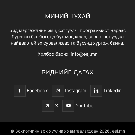
МИНИЙ ТУХАЙ
Бид мэргэжлийн эмч, сэтгүүлч, программист нараас
бүрдсэн баг бөгөөд бүх мэдээлэл, зөвлөгөөнүүдээ
найдвартай эх сурвалжаас та бүхэнд хүргэж байна.
Холбоо барих:
info@eej.mn
БИДНИЙГ ДАГАХ
Facebook
Instagram
Linkedin
X
Youtube
© Зохиогчийн эрх хуулиар хамгаалагдсан 2026.
eej.mn