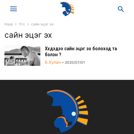
Нүүр
Үгс
сайн эцэг эх
сайн эцэг эх
Хүүхдэдээ сайн эцэг эх болоход та
бэлэн үү?
Б.Хулан
-
2020/07/01