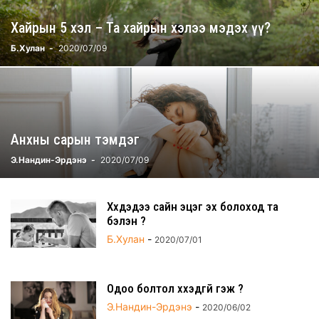
Хайрын 5 хэл – Та хайрын хэлээ мэдэх үү?
Б.Хулан
-
2020/07/09
Анхны сарын тэмдэг
Э.Нандин-Эрдэнэ
-
2020/07/09
Хүүхдэдээ сайн эцэг эх болоход та
бэлэн үү?
Б.Хулан
-
2020/07/01
Одоо болтол хүүхэдгүй гэж үү?
Э.Нандин-Эрдэнэ
-
2020/06/02