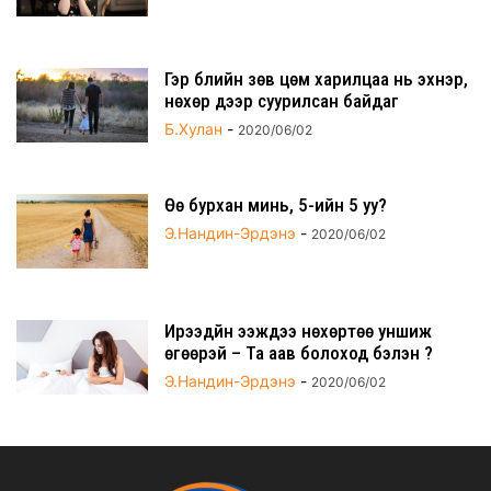
Гэр бүлийн зөв цөм харилцаа нь эхнэр,
нөхөр дээр суурилсан байдаг
Б.Хулан
-
2020/06/02
Өө бурхан минь, 5-ийн 5 уу?
Э.Нандин-Эрдэнэ
-
2020/06/02
Ирээдүйн ээжүүдээ нөхөртөө уншиж
өгөөрэй – Та аав болоход бэлэн үү?
Э.Нандин-Эрдэнэ
-
2020/06/02