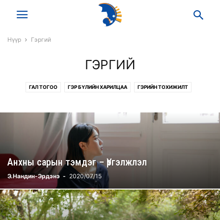
Нүүр
Гэргий
ГЭРГИЙ
ГАЛ ТОГОО
ГЭР БҮЛИЙН ХАРИЛЦАА
ГЭРИЙН ТОХИЖИЛТ
Анхны сарын тэмдэг – Үргэлжлэл
Э.Нандин-Эрдэнэ
-
2020/07/15