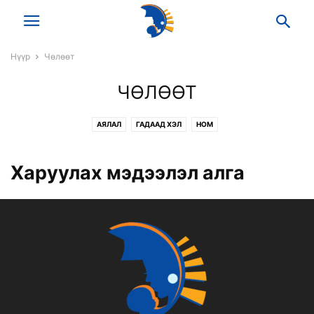
Нүүр
Чөлөөт
ЧӨЛӨӨТ
АЯЛАЛ
ГАДААД ХЭЛ
НОМ
Харуулах мэдээлэл алга