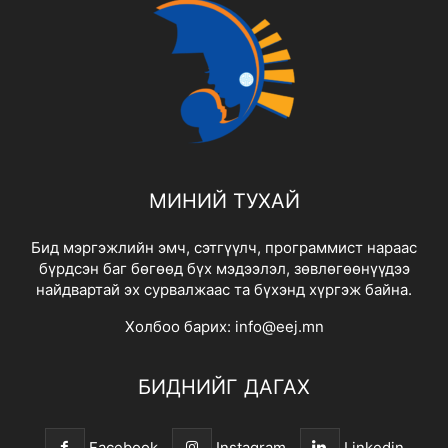
МИНИЙ ТУХАЙ
Бид мэргэжлийн эмч, сэтгүүлч, программист нараас
бүрдсэн баг бөгөөд бүх мэдээлэл, зөвлөгөөнүүдээ
найдвартай эх сурвалжаас та бүхэнд хүргэж байна.
Холбоо барих:
info@eej.mn
БИДНИЙГ ДАГАХ
Facebook
Instagram
Linkedin