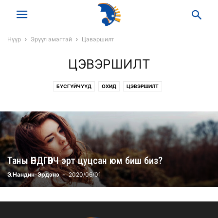
Нүүр
Эрүүл эмэгтэй
Цэвэршилт
ЦЭВЭРШИЛТ
БҮСГҮЙЧҮҮД
ОХИД
ЦЭВЭРШИЛТ
Таны ӨНДГӨВЧ эрт цуцсан юм биш биз?
Э.Нандин-Эрдэнэ
-
2020/06/01