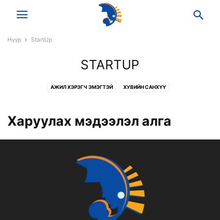
Нүүр
StartUp
STARTUP
АЖИЛ ХЭРЭГЧ ЭМЭГТЭЙ
ХУВИЙН САНХҮҮ
Харуулах мэдээлэл алга