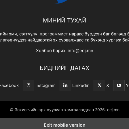
МИНИЙ ТУХАЙ
йн эмч, сэтгүүлч, программист нараас бүрдсэн баг бөгөөд 
лөгөөнүүдээ найдвартай эх сурвалжаас та бүхэнд хүргэж ба
Холбоо барих:
info@eej.mn
БИДНИЙГ ДАГАХ
Facebook
Instagram
Linkedin
X
Y
© Зохиогчийн эрх хуулиар хамгаалагдсан 2026.
eej.mn
Exit mobile version