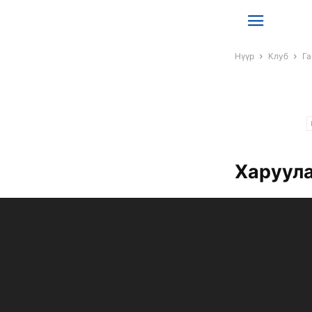
Нүүр
Клуб
Га
Харуула