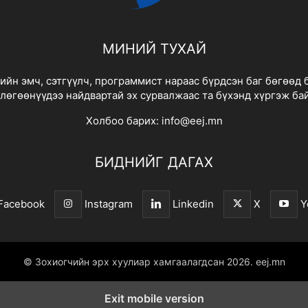
МИНИЙ ТУХАЙ
йн эмч, сэтгүүлч, программист нараас бүрдсэн баг бөгөөд 
лөгөөнүүдээ найдвартай эх сурвалжаас та бүхэнд хүргэж ба
Холбоо барих:
info@eej.mn
БИДНИЙГ ДАГАХ
Facebook
Instagram
Linkedin
X
Y
© Зохиогчийн эрх хуулиар хамгаалагдсан 2026.
eej.mn
Exit mobile version