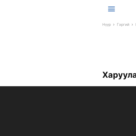
Нүүр
Гэргий
Харуула