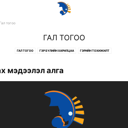
Гал тогоо
ГАЛ ТОГОО
ГАЛ ТОГОО
ГЭР БҮЛИЙН ХАРИЛЦАА
ГЭРИЙН ТОХИЖИЛТ
х мэдээлэл алга