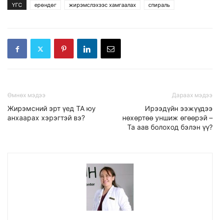
ҮГС
ерөндөг
жирэмслэхээс хамгаалах
спираль
Өмнөх мэдээ
Дараах мэдээ
Жирэмсний эрт үед ТА юу
Ирээдүйн ээжүүдээ
анхаарах хэрэгтэй вэ?
нөхөртөө уншиж өгөөрэй –
Та аав болоход бэлэн үү?