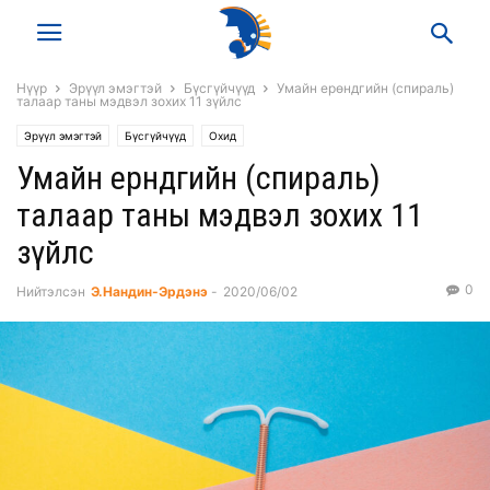
Нүүр
Эрүүл эмэгтэй
Бүсгүйчүүд
Умайн ерөндгийн (спираль)
талаар таны мэдвэл зохих 11 зүйлс
Эрүүл эмэгтэй
Бүсгүйчүүд
Охид
Умайн ерөндгийн (спираль)
талаар таны мэдвэл зохих 11
зүйлс
0
Нийтэлсэн
Э.Нандин-Эрдэнэ
-
2020/06/02