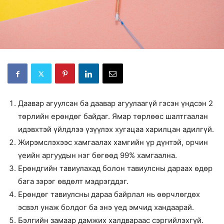
Даавар агуулсан ба даавар агуулаагүй гэсэн үндсэн 2
төрлийн ерөндөг байдаг. Ямар төрлөөс шалтгаалан
идэвхтэй үйлдлээ үзүүлэх хугацаа харилцан адилгүй.
Жирэмслэхээс хамгаалах хамгийн үр дүнтэй, орчин
үеийн аргуудын нэг бөгөөд 99% хамгаална.
Ерөндгийн тавиулахад болон тавиулсны дараах өдөр
бага зэрэг өвдөлт мэдрэгддэг.
Ерөндөг тавиулсны дараа байрлал нь өөрчлөгдөх
эсвэл унаж болдог ба энэ үед эмчид хандаарай.
Бэлгийн замаар дамжих халдвараас сэргийлэхгүй.