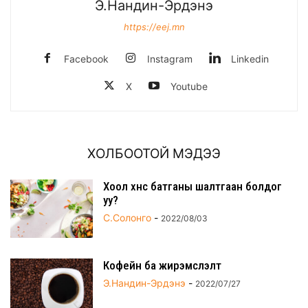
Э.Нандин-Эрдэнэ
https://eej.mn
Facebook
Instagram
Linkedin
X
Youtube
ХОЛБООТОЙ МЭДЭЭ
Хоол хүнс батганы шалтгаан болдог
уу?
С.Солонго
-
2022/08/03
Кофейн ба жирэмслэлт
Э.Нандин-Эрдэнэ
-
2022/07/27