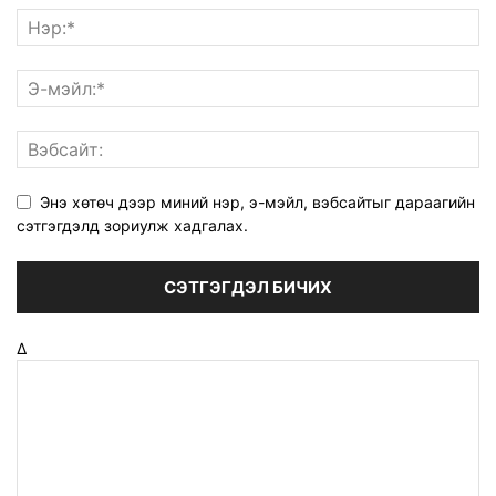
Энэ хөтөч дээр миний нэр, э-мэйл, вэбсайтыг дараагийн
сэтгэгдэлд зориулж хадгалах.
Δ