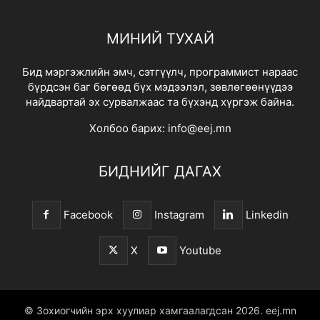
МИНИЙ ТУХАЙ
Бид мэргэжлийн эмч, сэтгүүлч, программист нараас
бүрдсэн баг бөгөөд бүх мэдээлэл, зөвлөгөөнүүдээ
найдвартай эх сурвалжаас та бүхэнд хүргэж байна.
Холбоо барих:
info@eej.mn
БИДНИЙГ ДАГАХ
Facebook
Instagram
Linkedin
X
Youtube
© Зохиогчийн эрх хуулиар хамгаалагдсан 2026.
eej.mn