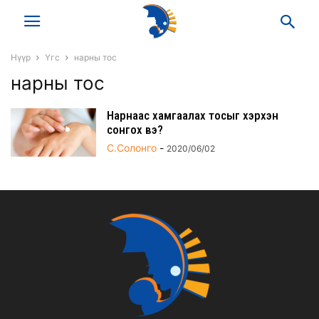
Нүүр
Үгс
нарны тос
нарны тос
Нарнаас хамгаалах тосыг хэрхэн
сонгох вэ?
С.Солонго
-
2020/06/02